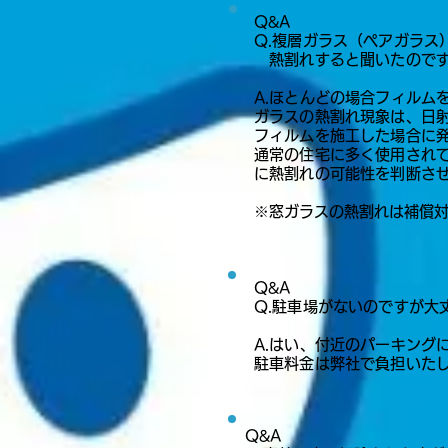
Q&A
​​Q.複層ガラス（ペアガラ
熱割れすると聞いたのです
A.ほとんどの場合フィルム
ガラスの熱割れ現象は、日
フィルムを施工した場合に
通常の住宅に多く使用され
に熱割れの可能性を判断させて
​※
窓ガラスの熱割れは補償
Q&A​​​​
​​Q.駐車場がないのですが
A.はい、付近のパーキング
駐車料金は弊社で負担いたし
Q&A​​​​