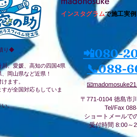
madonosuke
インスタグラム
で施工実例
📲080-2
積り◆
📞088-6
香川、愛媛、高知の四国4県
県、岡山県など近県！
付けます。
📧madomosuke21
ますが全国対応もしていま
〒771-0104 徳島市
さい。
Tel/Fax 08
ショートメールで
受付時間 8:00～