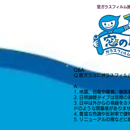
​窓ガラスフィルム
Q&A​​​​
​Q.窓ガラスにガラスフィ
A.
1. 地震、台風や爆発、衝
2. 日照調整タイプは窓際
3. 日中は外からの視線を
ドのような閉塞感がありま
4. 豊富な色調や反射率で
5. リニューアルの際など