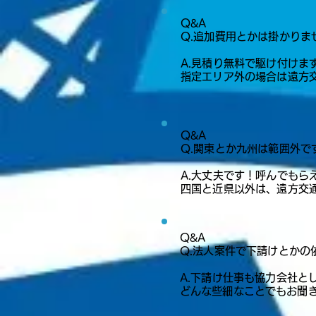
Q&A​​​​
​Q.追加費用とかは掛かりま
A.見積り無料で駆け付け
指定エリア外の場合は遠方
Q&A​​​​
​Q.関東とか九州は範囲外で
A.大丈夫です！呼んでもら
四国と近県以外は、遠方交
Q&A​​​​
​Q.法人案件で下請けとか
A.下請け仕事も協力会社と
​どんな些細なことでもお聞