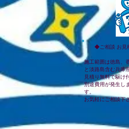
◆ご相談 お見
施工範囲は徳島、
と淡路島含む兵庫
見積り無料で駆け
別途費用が発生し
す。
お気軽にご相談下