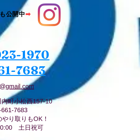
も公開中
➡
023-1970
61-7683
@gmail.com
川内町小松西157-10
8-661-7683
のやり取りもOK！
20:00 土日祝可