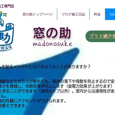
施工専門店
窓の助トップページ
ブログ施工日誌
料金
Q&
窓の助
​プラス網戸
​madonosuke
ルムを貼るメリットにはどのようなことがありますか？
突事故などでガラスが割れても、破片の落下や飛散を防止するので
の暑さを軽減し、冷房効率が向上します（省電力効果が上がります）
さえぎることができます（透明タイプ以外）。室内からは透視性が
せん。
建物の外観にアクセントがつけられます。
に貼替えできます。