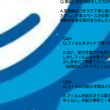
​Q.事前に窓の掃除をした方
A.窓掃除はコチラで丁寧に
ただし、作業スペースが必要
​移動が必要な物がありまし
Q&A​​​​
​Q.フィルムをネットで買
A.はい、貼り作業だけも受
しかしフィルムは大変デリ
少し多めにご用意下さい。
（結果的にコチラでフィル
Q&A​​​​
​Q.フィルムの耐久年数は
A.フィルムを貼るガラス
年くらい。外貼り専用で７年