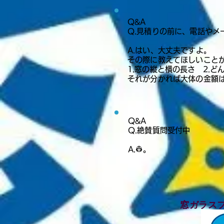
Q&A​​​​
​Q.見積りの前に、電話や
A.はい、大丈夫ですよ。
その際に教えてほしいこと
1.窓の縦と横の長さ 2.
それが分かれば大体の金額
Q&A​​​​
​Q.絶賛質問受付中
A.👷
。
​窓ガラス