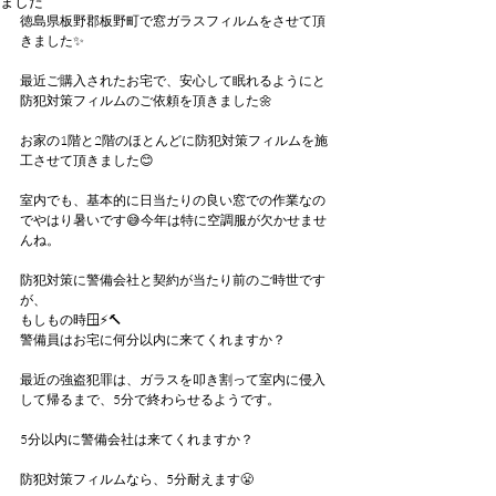
ました
徳島県板野郡板野町で窓ガラスフィルムをさせて頂
きました✨
最近ご購入されたお宅で、安心して眠れるようにと
防犯対策フィルムのご依頼を頂きました🌼
お家の1階と2階のほとんどに防犯対策フィルムを施
工させて頂きました😊
室内でも、基本的に日当たりの良い窓での作業なの
でやはり暑いです😅今年は特に空調服が欠かせませ
んね。
防犯対策に警備会社と契約が当たり前のご時世です
が、
もしもの時🪟⚡🔨
警備員はお宅に何分以内に来てくれますか？
最近の強盗犯罪は、ガラスを叩き割って室内に侵入
して帰るまで、5分で終わらせるようです。
5分以内に警備会社は来てくれますか？
防犯対策フィルムなら、5分耐えます😤