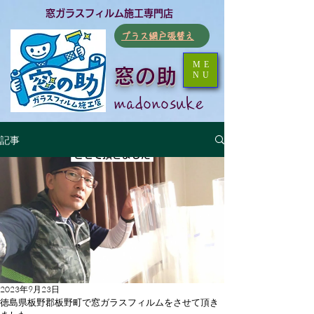
​窓ガラスフィルム施工専門店
​プラス網戸張替え
ME
窓の助
NU
​madonosuke
記事
2023年9月23日
徳島県板野郡板野町で窓ガラスフィルムをさせて頂き