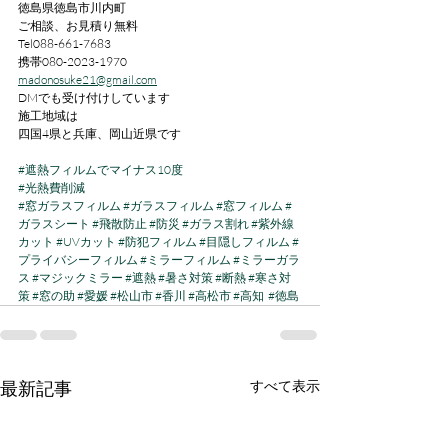
徳島県徳島市川内町
ご相談、お見積り無料
Tel088-661-7683
携帯080-2023-1970
madonosuke21@gmail.com
DMでも受け付けしています
施工地域は
四国4県と兵庫、岡山近県です
#遮熱フィルムでマイナス10度
#光熱費削減
#窓ガラスフィルム
#ガラスフィルム
#窓フィルム
#
ガラスシート
#飛散防止
#防災
#ガラス割れ
#紫外線
カット
#UVカット
#防犯フィルム
#目隠しフィルム
#
プライバシーフィルム
#ミラーフィルム
#ミラーガラ
ス
#マジックミラー
#遮熱
#暑さ対策
#断熱
#寒さ対
策
#窓の助
#愛媛
#松山市
#香川
#高松市
#高知
#徳島
最新記事
すべて表示