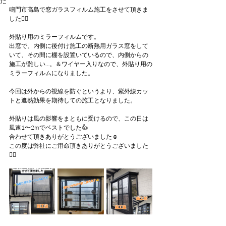
た
鳴門市高島で窓ガラスフィルム施工をさせて頂きま
した🙇‍♂
外貼り用のミラーフィルムです。
出窓で、内側に後付け施工の断熱用ガラス窓をして
いて、その間に棚を設置いているので、内側からの
施工が難しい…。＆ワイヤー入りなので、外貼り用の
ミラーフィルムになりました。
今回は外からの視線を防ぐというより、紫外線カッ
トと遮熱効果を期待しての施工となりました。
外貼りは風の影響をまともに受けるので、この日は
風速1〜2mでベストでした👍
合わせて頂きありがとうございました☺️
この度は弊社にご用命頂きありがとうございました
🙇‍♂