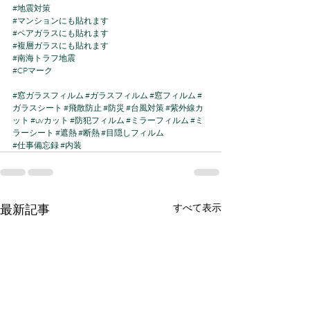
#地震対策
#マンションにも貼れます
#ペアガラスにも貼れます
#複層ガラスにも貼れます
#南海トラフ地震
#CPマーク
#窓ガラスフィルム
#ガラスフィルム
#窓フィルム
#
ガラスシート
#飛散防止
#防災
#台風対策
#紫外線カ
ット
#uvカット
#防犯フィルム
#ミラーフィルム
#ミ
ラーシート
#遮熱
#断熱
#目隠しフィルム
#仕事備忘録
#内装
最新記事
すべて表示