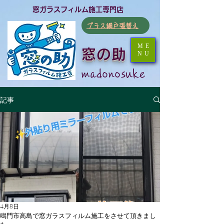
​窓ガラスフィルム施工専門店
​プラス網戸張替え
ME
窓の助
NU
​madonosuke
記事
4月8日
鳴門市高島で窓ガラスフィルム施工をさせて頂きまし