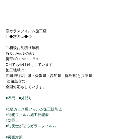
窓ガラスフィルム施工店
◇◆窓の助◆◇
ご相談お見積り無料
Tel088-661-7683
携帯080-2023-1970
DMでも受け付けしています
施工地域は
四国4県(香川県・愛媛県・高知県・徳島県)と兵庫県
(淡路島含む)
全国対応もしています。
#鳴門
#外貼り
#1級ガラス用フィルム施工技能士
#防犯フィルム施工技能者
#防災士
#防災士が貼るガラスフィルム
#災害対策