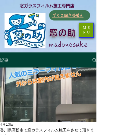
​窓ガラスフィルム施工専門店
​プラス網戸張替え
ME
窓の助
NU
​madonosuke
記事
4月13日
香川県高松市で窓ガラスフィルム施工をさせて頂きま