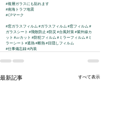
#複層ガラスにも貼れます
#南海トラフ地震
#CPマーク
#窓ガラスフィルム
#ガラスフィルム
#窓フィルム
#
ガラスシート
#飛散防止
#防災
#台風対策
#紫外線カ
ット
#uvカット
#防犯フィルム
#ミラーフィルム
#ミ
ラーシート
#遮熱
#断熱
#目隠しフィルム
#仕事備忘録
#内装
最新記事
すべて表示