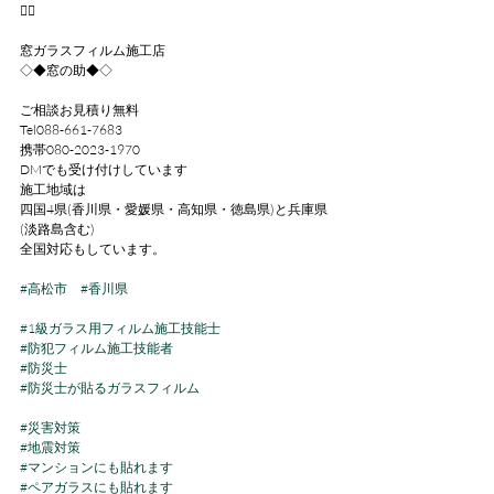
🙇‍♂
窓ガラスフィルム施工店
◇◆窓の助◆◇
ご相談お見積り無料
Tel088-661-7683
携帯080-2023-1970
DMでも受け付けしています
施工地域は
四国4県(香川県・愛媛県・高知県・徳島県)と兵庫県
(淡路島含む)
全国対応もしています。
#高松市
#香川県
#1級ガラス用フィルム施工技能士
#防犯フィルム施工技能者
#防災士
#防災士が貼るガラスフィルム
#災害対策
#地震対策
#マンションにも貼れます
#ペアガラスにも貼れます