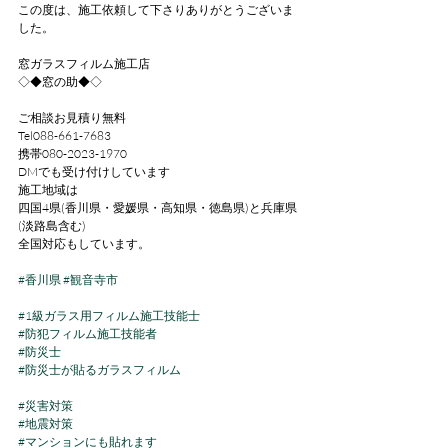
この度は、施工依頼して下さりありがとうございま
した。
窓ガラスフィルム施工店
◇◆窓の助◆◇
ご相談お見積り無料
Tel088-661-7683
携帯080-2023-1970
DMでも受け付けしています
施工地域は
四国4県(香川県・愛媛県・高知県・徳島県)と兵庫県
(淡路島含む)
全国対応もしています。
#香川県
#観音寺市
#1級ガラス用フィルム施工技能士
#防犯フィルム施工技能者
#防災士
#防災士が貼るガラスフィルム
#災害対策
#地震対策
#マンションにも貼れます