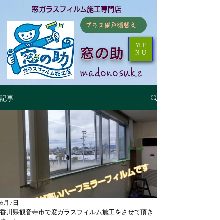
​窓ガラスフィルム施工専門店
​プラス網戸張替え
ME
窓の助
NU
​madonosuke
記事
6月7日
香川県観音寺市で窓ガラスフィルム施工をさせて頂き