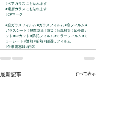
#ペアガラスにも貼れます
#複層ガラスにも貼れます
#CPマーク
#窓ガラスフィルム
#ガラスフィルム
#窓フィルム
#
ガラスシート
#飛散防止
#防災
#台風対策
#紫外線カ
ット
#uvカット
#防犯フィルム
#ミラーフィルム
#ミ
ラーシート
#遮熱
#断熱
#目隠しフィルム
#仕事備忘録
#内装
最新記事
すべて表示