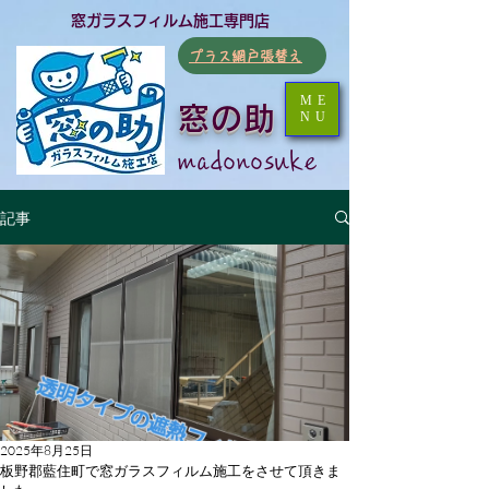
​窓ガラスフィルム施工専門店
​プラス網戸張替え
ME
窓の助
NU
​madonosuke
記事
2025年8月25日
板野郡藍住町で窓ガラスフィルム施工をさせて頂きま