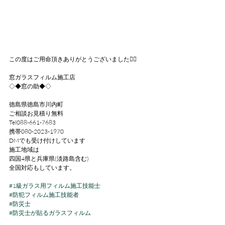
この度はご用命頂きありがとうございました🙇‍♂
窓ガラスフィルム施工店
◇◆窓の助◆◇
徳島県徳島市川内町
ご相談お見積り無料
Tel088-661-7683
携帯080-2023-1970
DMでも受け付けしています
施工地域は
四国4県と兵庫県(淡路島含む)
全国対応もしています。
#1級ガラス用フィルム施工技能士
#防犯フィルム施工技能者
#防災士
#防災士が貼るガラスフィルム