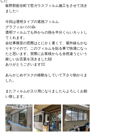
した
板野郡藍住町で窓ガラスフィルム施工をさせて頂き
ました✨
今回は透明タイプの遮熱フィルム
グラフィルNS60👍
透明フィルムでも外からの熱を半分くらいカットし
てくれます。
会社事務室の窓際はとにかく暑くて、紫外線もかな
りキツイので、このフィルムを貼る事で快適になっ
たと思います。実際にお客様からも全然違うという
嬉しいお言葉を頂きました🙌
ありがとうございます🙇‍♂
あらかじめデスクの移動をしていて下さり助かりま
した。
またフィルムが入り用になりましたらよろしくお願
い致します。