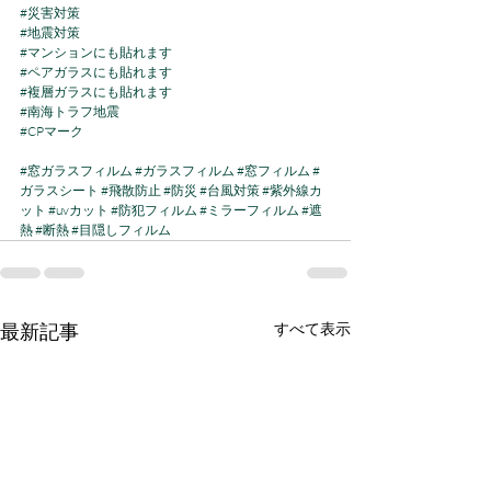
#災害対策
#地震対策
#マンションにも貼れます
#ペアガラスにも貼れます
#複層ガラスにも貼れます
#南海トラフ地震
#CPマーク
#窓ガラスフィルム
#ガラスフィルム
#窓フィルム
#
ガラスシート
#飛散防止
#防災
#台風対策
#紫外線カ
ット
#uvカット
#防犯フィルム
#ミラーフィルム
#遮
熱
#断熱
#目隠しフィルム
最新記事
すべて表示