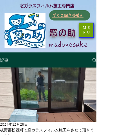
​窓ガラスフィルム施工専門店
​プラス網戸張替え
ME
窓の助
NU
​madonosuke
記事
2024年12月28日
板野郡松茂町で窓ガラスフィルム施工をさせて頂きま