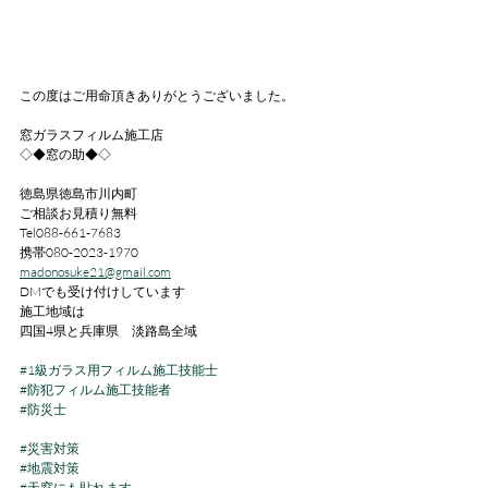
この度はご用命頂きありがとうございました。
窓ガラスフィルム施工店
◇◆窓の助◆◇
徳島県徳島市川内町
ご相談お見積り無料
Tel088-661-7683
携帯080-2023-1970
madonosuke21@gmail.com
DMでも受け付けしています
施工地域は
四国4県と兵庫県　淡路島全域
#1級ガラス用フィルム施工技能士
#防犯フィルム施工技能者
#防災士
#災害対策
#地震対策
#天窓にも貼れます