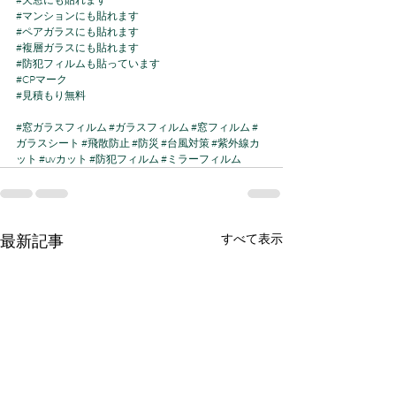
#マンションにも貼れます
#ペアガラスにも貼れます
#複層ガラスにも貼れます
#防犯フィルムも貼っています
#CPマーク
#見積もり無料
#窓ガラスフィルム
#ガラスフィルム
#窓フィルム
#
ガラスシート
#飛散防止
#防災
#台風対策
#紫外線カ
ット
#uvカット
#防犯フィルム
#ミラーフィルム
最新記事
すべて表示