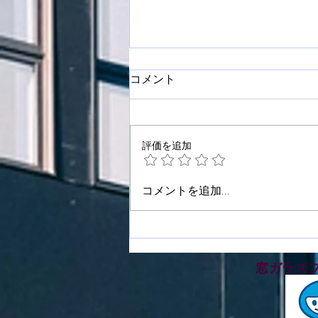
コメント
評価を追加
板野郡藍住町で窓ガラスフィ
コメントを追加…
ルム施工をさせて頂きました
​窓ガラス