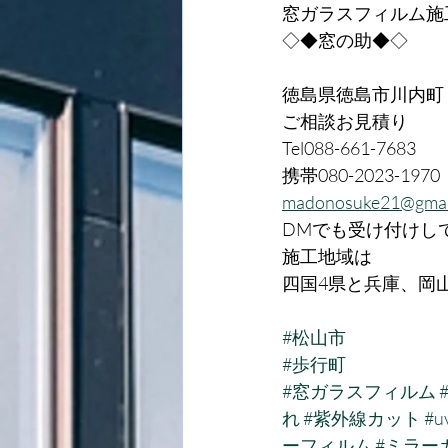
窓ガラスフィルム施
◇◆窓の助◆◇
徳島県徳島市川内町
ご相談お見積り
Tel088-661-7683
携帯080-2023-1970
madonosuke21@gmai
DMでも受け付けし
施工地域は
四国4県と兵庫、岡
#松山市
#歩行町
#窓ガラスフィルム
れ
#紫外線カット
#
ーフィルム
#ミラー