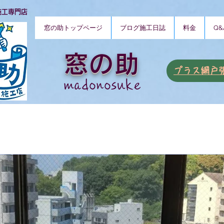
施工専門店
窓の助トップページ
ブログ施工日誌
料金
Q&
窓の助
​プラス網戸
​madonosuke