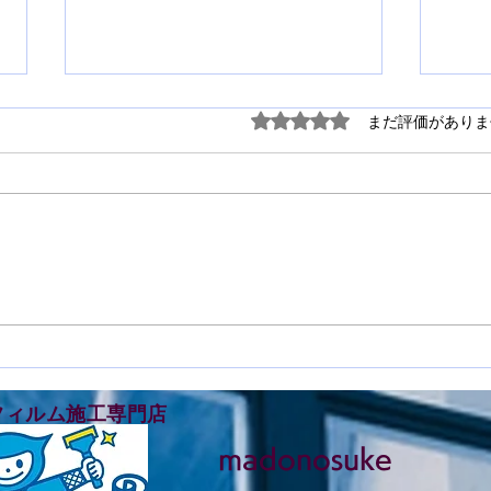
5つ星のうち0と評価され
まだ評価がありま
鳴門市撫養町で窓ガラスフィ
徳島
ルム施工をさせて頂きました
ルム
フィルム施工専門店
madonosuke