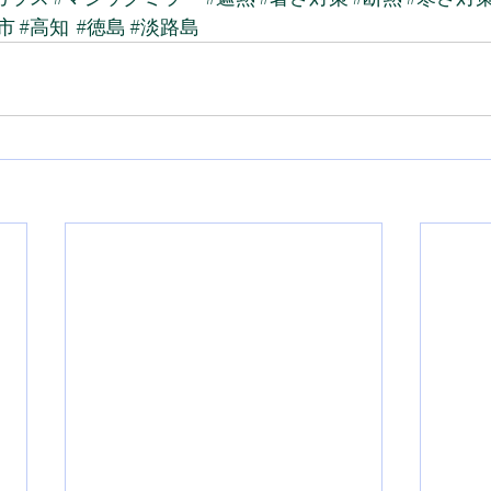
市
#高知
#徳島
#淡路島