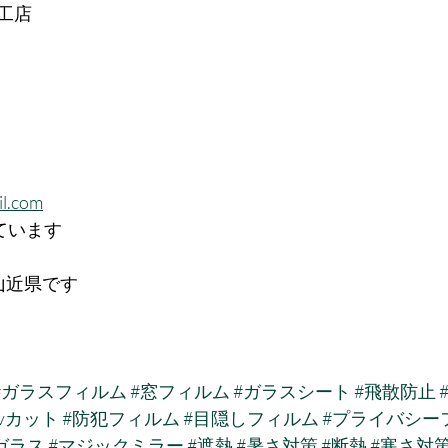
工店
l.com
ています
山近県です
#ガラスフィルム
#窓フィルム
#ガラスシート
#飛散防止
uvカット
#防犯フィルム
#目隠しフィルム
#プライバシー
ガラス
#マジックミラー
#遮熱
#暑さ対策
#断熱
#寒さ対