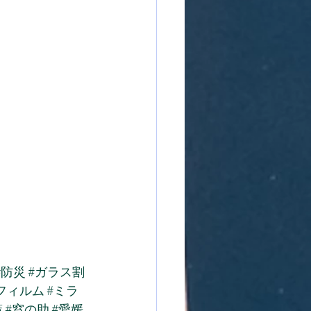
#防災
#ガラス割
フィルム
#ミラ
策
#窓の助
#愛媛