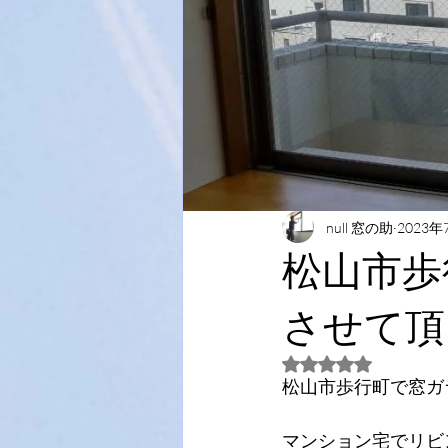
null 窓の助
2023年
松山市歩
させて頂
5つ星のうちNaN
松山市歩行町で窓ガ
マンション宅でリビ