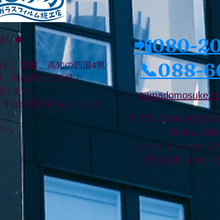
📲080-2
積り◆
📞088-6
香川、愛媛、高知の四国4県
県、岡山県など近県！
付けます。
📧madomosuke21
ますが全国対応もしていま
〒771-0104 徳島市
さい。
Tel/Fax 08
ショートメールで
受付時間 8:00～