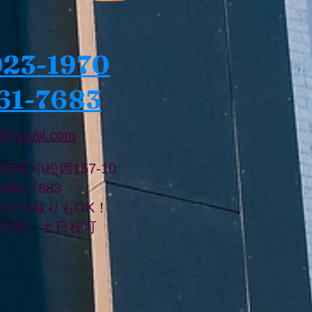
023-1970
61-7683
@gmail.com
川内町小松西157-10
8-661-7683
のやり取りもOK！
20:00 土日祝可