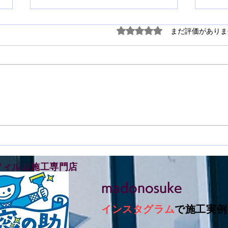
5つ星のうち0と評価され
まだ評価がありま
鳴門市撫養町で窓ガラスフィ
徳島
ルム施工をさせて頂きました
ルム
フィルム施工専門店
madonosuke
インスタグラム
で施工実例