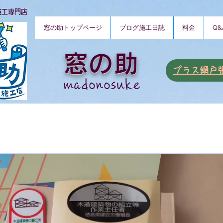
施工専門店
窓の助トップページ
ブログ施工日誌
料金
Q&
窓の助
​プラス網戸
​madonosuke