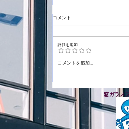
コメント
評価を追加
板野郡藍住町で窓ガラスフィ
コメントを追加…
ルム施工をさせて頂きました
​窓ガラス