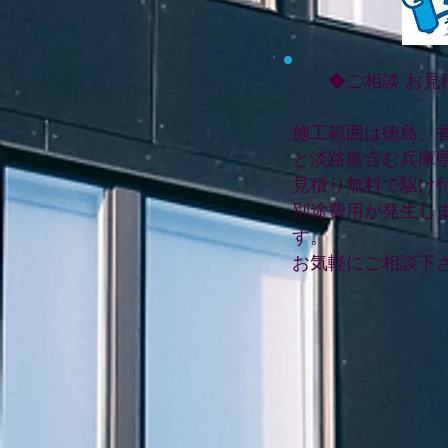
◆ご相談 お見
施工範囲は徳島、
と淡路島含む兵庫
見積り無料で駆け
別途費用が発生し
す。
お気軽にご相談下