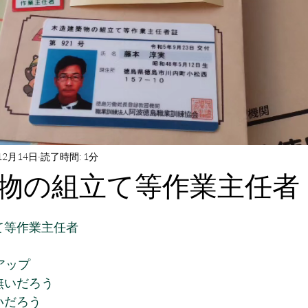
12月14日
読了時間: 1分
物の組立て等作業主任者
と評価されています。
て等作業主任者
アップ
無いだろう
いだろう