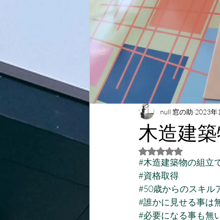
null 窓の助
2023年
木造建築
5つ星のうちNaN
#木造建築物の組立
#資格取得
#50歳からのスキル
#誰かに見せる事は
#必要になる事も無