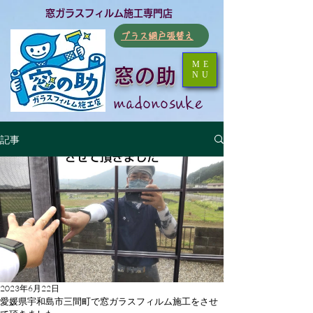
​窓ガラスフィルム施工専門店
​プラス網戸張替え
ME
窓の助
NU
​madonosuke
記事
2023年6月22日
愛媛県宇和島市三間町で窓ガラスフィルム施工をさせ