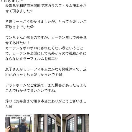
て頂きました
愛媛県宇和島市三間町で窓ガラスフィルム施工をさ
せて頂きました✨
片道けーっこう掛かりましたが、とっても楽しいご
家族さまでした😊
ワンちゃんが居るのですが、カーテン無しで外を見
せてあげたい！
カーテンをボロボロにされたくない😅ということ
で、カーテンを全開にしても外からので視線がきに
ならないミラーフィルムを施工✨
息子さんがミラーフィルムにかなり興味津々で、反
応がめちゃくちゃ楽しかったです😂
アットホームなご家族で、また機会があったらよろ
こんで行かせて貰いたいですね。
帰りにお弁当まで頂き本当にありがとうございまし
た🌼