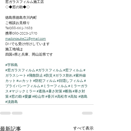
窓ガラスフィルム施工店
◇◆窓の助◆◇
徳島県徳島市川内町
ご相談お見積り
Tel088-661-7683
携帯080-2023-1970
madonosuke21@gmail.com
DMでも受け付けしています
施工地域は
四国4県と兵庫、岡山近県です
#宇和島
#窓ガラスフィルム
#ガラスフィルム
#窓フィルム
#
ガラスシート
#飛散防止
#防災
#ガラス割れ
#紫外線
カット
#uvカット
#防犯フィルム
#目隠しフィルム
#
プライバシーフィルム
#ミラーフィルム
#ミラーガラ
ス
#マジックミラー
#遮熱
#暑さ対策
#断熱
#寒さ対
策
#窓の助
#愛媛
#松山市
#香川
#高松市
#高知
#徳島
#淡路島
最新記事
すべて表示