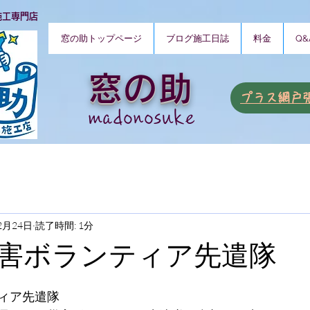
施工専門店
窓の助トップページ
ブログ施工日誌
料金
Q&
窓の助
​プラス網戸
​madonosuke
2月24日
読了時間: 1分
害ボランティア先遣隊
と評価されています。
ィア先遣隊