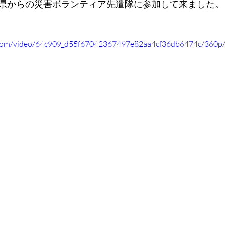
県からの災害ボランティア先遣隊に参加して来ました。
ic.com/video/64c909_d55f67042367497e82aa4cf36db6474c/360p/