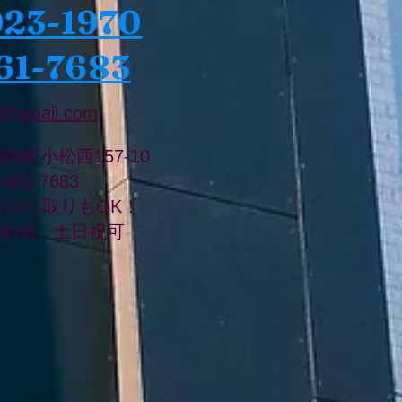
023-1970
61-7683
@gmail.com
川内町小松西157-10
8-661-7683
のやり取りもOK！
20:00 土日祝可