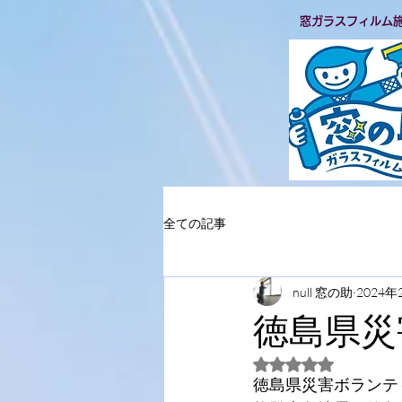
​窓ガラスフィルム
全ての記事
null 窓の助
2024年
徳島県災
5つ星のうちNaN
徳島県災害ボランテ