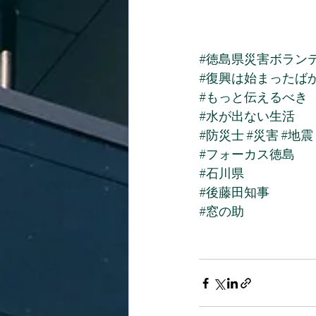
#徳島県災害ボラン
#復興は始まったば
#もっと伝えるべき
#水が出ない生活
#防災士
#災害
#地震
#フォーカス徳島
#石川県
#後藤田知事
#窓の助