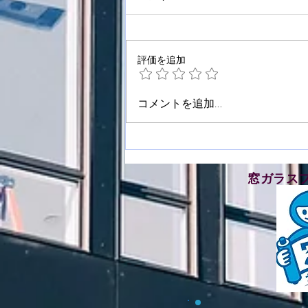
評価を追加
板野郡藍住町で窓ガラスフィ
コメントを追加…
ルム施工をさせて頂きました
​窓ガラス