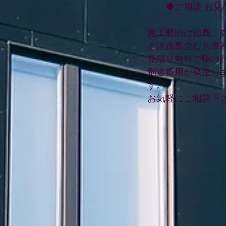
◆ご相談 お見
施工範囲は徳島、
と淡路島含む兵庫
見積り無料で駆け
別途費用が発生し
す。
お気軽にご相談下