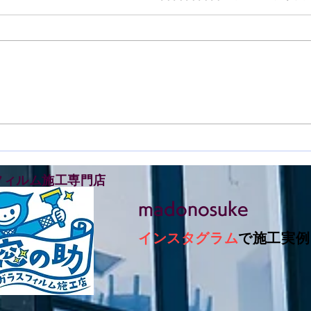
鳴門市撫養町で窓ガラスフィ
徳島
ルム施工をさせて頂きました
ルム
フィルム施工専門店
madonosuke
インスタグラム
で施工実例