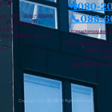
📲080-2
積り◆
📞088-6
香川、愛媛、高知の四国4県
県、岡山県など近県！
付けます。
📧madomosuke21
ますが全国対応もしていま
〒771-0104 徳島市
さい。
Tel/Fax 08
ショートメールで
受付時間 8:00～
Copyright 2021 窓の助 All Rights Reserved.