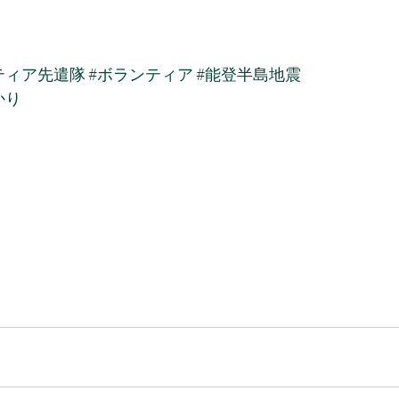
ティア先遣隊
#ボランティア
#能登半島地震
かり