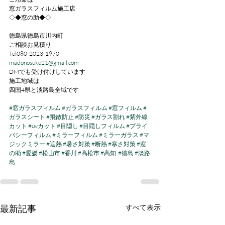
窓ガラスフィルム施工店
◇◆窓の助◆◇
徳島県徳島市川内町
ご相談お見積り
Tel080-2023-1970
madonosuke21@gmail.com
DMでも受け付けしています
施工地域は
四国4県と淡路島全域です
#窓ガラスフィルム
#ガラスフィルム
#窓フィルム
#
ガラスシート
#飛散防止
#防災
#ガラス割れ
#紫外線
カット
#uvカット
#目隠し
#目隠しフィルム
#プライ
バシーフィルム
#ミラーフィルム
#ミラーガラス
#マ
ジックミラー
#遮熱
#暑さ対策
#断熱
#寒さ対策
#窓
の助
#愛媛
#松山市
#香川
#高松市
#高知
#徳島
#淡路
島
最新記事
すべて表示