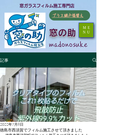
​窓ガラスフィルム施工専門店
​プラス網戸張替え
ME
窓の助
NU
​madonosuke
記事
2022年7月8日
徳島市西須賀でフィルム施工させて頂きました