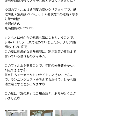
徳島市西須賀町でフィルム施工させて頂きました！
今回のフィルムは透明度の高いクリアタイプで、飛
散防止＋紫外線99.9%カット＋暑さ対策の遮熱＋寒さ
対策の断熱
全部付きの
最高機能のNS70LE✨
もともとは外からの視線も気になるということで、
シルバー(ミラー)系で進めていましたが、クリア(透
明)タイプに変更。
この夏に効果的な遮熱機能に、寒さ対策の断熱まで
付いている優れものフィルム。
このフィルムを貼ることで、年間の光熱費をかなり
削減できます👍
耐久性もメーカーから15年くらいとういことなの
で、ランニングコストを考えてもお得で、しかも快
適に過ごすことが出来ます😄
この度は『窓の助』にご用命頂き、ありがとうござ
いました😌