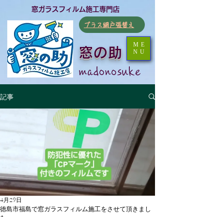
​窓ガラスフィルム施工専門店
​プラス網戸張替え
ME
窓の助
NU
​madonosuke
記事
4月29日
徳島市福島で窓ガラスフィルム施工をさせて頂きまし