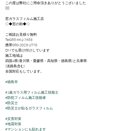
この度は弊社にご用命頂きありがとうございました
🙇‍♂
窓ガラスフィルム施工店
◇◆窓の助◆◇
ご相談お見積り無料
Tel088-661-7683
携帯080-2023-1970
DMでも受け付けしています
施工地域は
四国4県(香川県・愛媛県・高知県・徳島県)と兵庫県
(淡路島含む)
全国対応もしています。
#徳島市
#1級ガラス用フィルム施工技能士
#防犯フィルム施工技能者
#防災士
#防災士が貼るガラスフィルム
#災害対策
#地震対策
#マンションにも貼れます