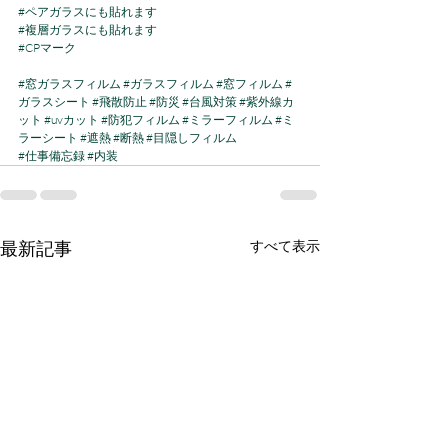
#ペアガラスにも貼れます
#複層ガラスにも貼れます
#CPマーク
#窓ガラスフィルム
#ガラスフィルム
#窓フィルム
#
ガラスシート
#飛散防止
#防災
#台風対策
#紫外線カ
ット
#uvカット
#防犯フィルム
#ミラーフィルム
#ミ
ラーシート
#遮熱
#断熱
#目隠しフィルム
#仕事備忘録
#内装
最新記事
すべて表示