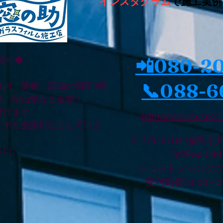
インスタグラム
で施工実例
📲080-2
積り◆
📞088-6
香川、愛媛、高知の四国4県
県、岡山県など近県！
付けます。
📧madomosuke21
ますが全国対応もしていま
〒771-0104 徳島市
さい。
Tel/Fax 08
ショートメールで
受付時間 8:00～