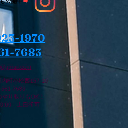
も公開中
➡
023-1970
61-7683
@gmail.com
川内町小松西157-10
8-661-7683
のやり取りもOK！
20:00 土日祝可