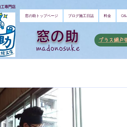
施工専門店
窓の助トップページ
ブログ施工日誌
料金
Q&
窓の助
​プラス網戸
​madonosuke