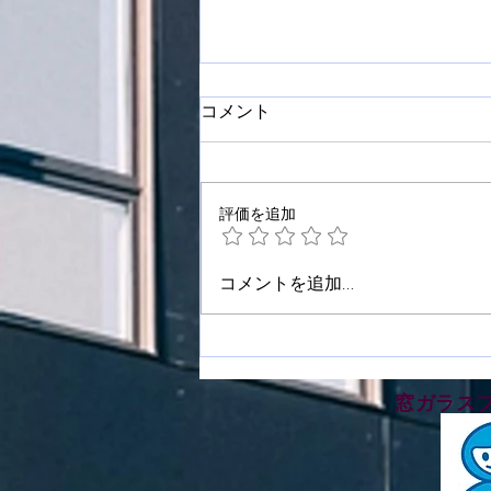
コメント
評価を追加
板野郡藍住町で窓ガラスフィ
コメントを追加…
ルム施工をさせて頂きました
​窓ガラス