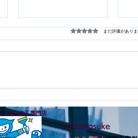
5つ星のうち0と評価され
まだ評価がありま
鳴門市撫養町で窓ガラスフィ
徳島
ルム施工をさせて頂きました
ルム
フィルム施工専門店
madonosuke