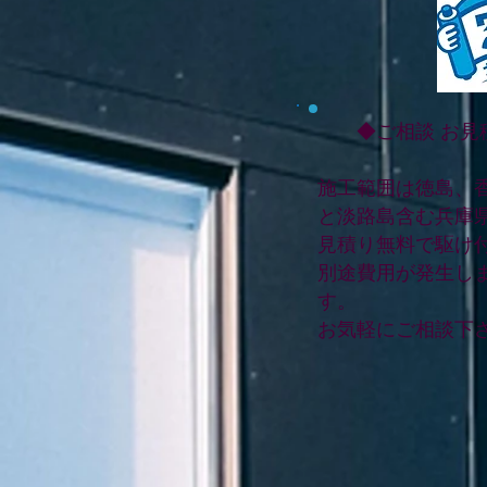
◆ご相談 お見
施工範囲は徳島、
と淡路島含む兵庫
見積り無料で駆け
別途費用が発生し
す。
お気軽にご相談下