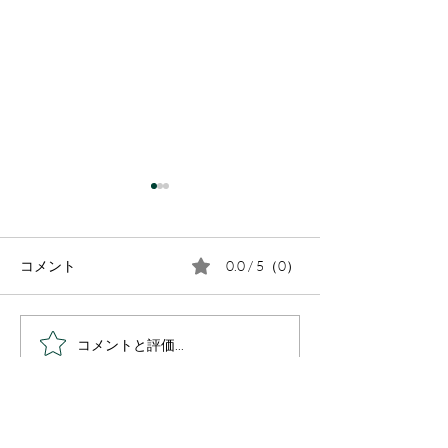
コメント
0.0 / 5（0）
鳴門市撫養町で窓ガラス
徳島市国府町で
コメントと評価...
フィルム施工をさせて頂
フィルム施工を
きました
きました
​窓ガラスフィルム施工専門店