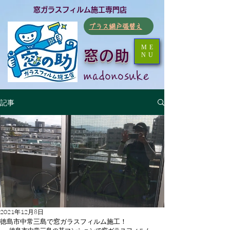
​窓ガラスフィルム施工専門店
​プラス網戸張替え
ME
窓の助
NU
​madonosuke
記事
2021年12月8日
徳島市中常三島で窓ガラスフィルム施工！