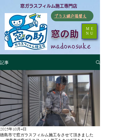
​窓ガラスフィルム施工専門店
​プラス網戸張替え
ME
窓の助
NU
​madonosuke
記事
2025年10月4日
徳島市で窓ガラスフィルム施工をさせて頂きました