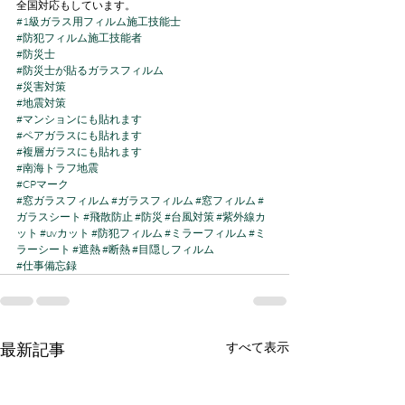
全国対応もしています。
#1級ガラス用フィルム施工技能士
#防犯フィルム施工技能者
#防災士
#防災士が貼るガラスフィルム
#災害対策
#地震対策
#マンションにも貼れます
#ペアガラスにも貼れます
#複層ガラスにも貼れます
#南海トラフ地震
#CPマーク
#窓ガラスフィルム
#ガラスフィルム
#窓フィルム
#
ガラスシート
#飛散防止
#防災
#台風対策
#紫外線カ
ット
#uvカット
#防犯フィルム
#ミラーフィルム
#ミ
ラーシート
#遮熱
#断熱
#目隠しフィルム
#仕事備忘録
最新記事
すべて表示