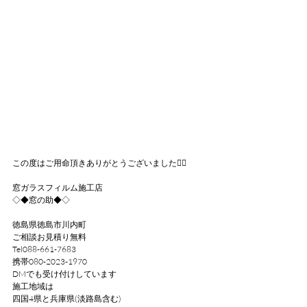
この度はご用命頂きありがとうございました🙇‍♂
窓ガラスフィルム施工店
◇◆窓の助◆◇
徳島県徳島市川内町
ご相談お見積り無料
Tel088-661-7683
携帯080-2023-1970
DMでも受け付けしています
施工地域は
四国4県と兵庫県(淡路島含む)