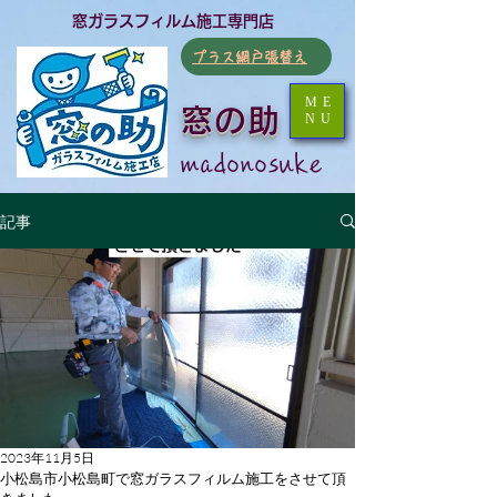
​窓ガラスフィルム施工専門店
​プラス網戸張替え
ME
窓の助
NU
​madonosuke
記事
2023年11月5日
小松島市小松島町で窓ガラスフィルム施工をさせて頂