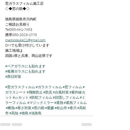
窓ガラスフィルム施工店
◇◆窓の助◆◇
徳島県徳島市川内町
ご相談お見積り
Tel088-661-7683
携帯080-2023-1970
madonosuke21@gmail.com
DMでも受け付けしています
施工地域は
四国4県と兵庫、岡山近県です
#ペアガラスにも貼れます
#複層ガラスにも貼れます
#西日対策
#窓ガラスフィルム
#ガラスフィルム
#窓フィルム
#
ガラスシート
#飛散防止
#防災
#台風対策
#紫外線カ
ット
#uvカット
#防犯フィルム
#目隠しフィルム
#ミ
ラーフィルム
#マジックミラー
#遮熱
#遮熱フィルム
#断熱
#寒さ対策
#窓の助
#愛媛
#松山市
#香川
#高松
市
#高知
#徳島
#淡路島