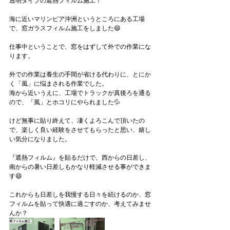
透明タイプの遮熱フィルム施工！
海に近いマリンピア沖洲というところにある工場
で、窓ガラスフィルム施工をしました😄
仕事中ということで、窓をはずして外での作業にな
ります。
外での作業は養生の手間が省ける代わりに、とにか
く「風」に悩まされる作業でした。
海から近いうえに、工場でトラックが真後ろを通る
ので、「風」とホコリにやられました💦
けど無事に貼り終えて、凄くよろこんで頂いたの
で、楽しく良い経験をさせてもらったと思い、嬉し
い気分になりました。
『遮熱フィルム』を貼るだけで、西からの日差し、
南からの暑い日差しもかなり軽減させる事ができま
す😄
これからも日差しを我慢する日々を続けるのか、窓
フィルムを貼って快適に過ごすのか、考えてみませ
んか？