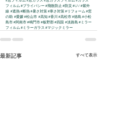
#窓フィルム
#窓ガラス
#窓ガラスフィルム
#ガラス
フィルム
#プライバシー
#飛散防止
#防災
#UV
#紫外
線
#遮熱
#断熱
#暑さ対策
#寒さ対策
#リフォーム
#窓
の助
#愛媛
#松山市
#高知
#香川
#高松市
#徳島
#小松
島市
#阿南市
#鳴門市
#板野郡
#四国
#淡路島
#ミラー
フィルム
#ミラーガラス
#マジックミラー
最新記事
すべて表示