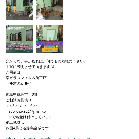
分からない事があれば、何でもお気軽に下さい。
丁寧に説明させて頂きます😌
ご用命は
窓ガラスフィルム施工店
◇◆窓の助◆◇
徳島県徳島市川内町
ご相談お見積り
Tel080-2023-1970
madonosuke21@gmail.com
DMでも受け付けしています
施工地域は
四国4県と淡路島全域です