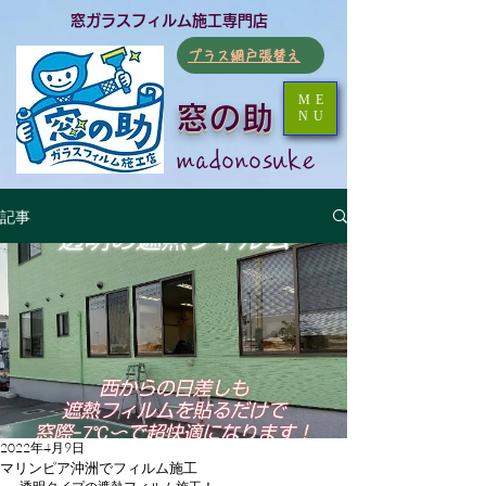
​窓ガラスフィルム施工専門店
​プラス網戸張替え
ME
窓の助
NU
​madonosuke
記事
2022年4月9日
マリンピア沖洲でフィルム施工